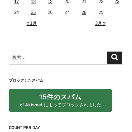
17
18
19
20
21
22
23
24
25
26
27
28
29
« 1月
3月 »
検
検
索
索:
ブロックしたスパム
15件のスパム
が
Akismet
によってブロックされました
COUNT PER DAY