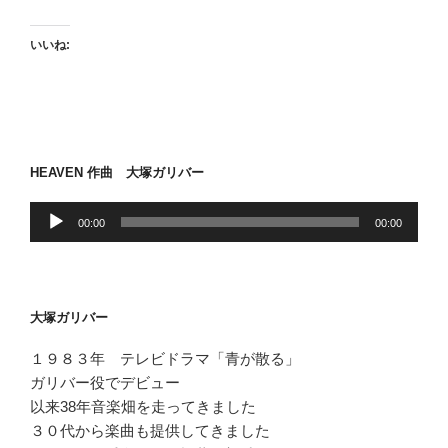
いいね:
HEAVEN 作曲 大塚ガリバー
音
00:00
00:00
声
プ
レ
ー
大塚ガリバー
ヤ
ー
１９８３年 テレビドラマ「青が散る」
ガリバー役でデビュー
以来38年音楽畑を走ってきました
３０代から楽曲も提供してきました