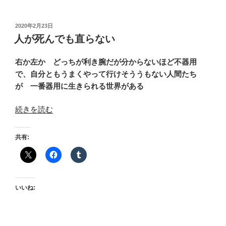
投
2020年2月23日
稿
人が死んでも直らない
日:
右か左か どっちが利き腕だが分からないほど不器用
で、自分ともうまくやって行けそううもない人間たち
が 一番器用に生きられる世界がある
“人
続きを読む
が
死
共有:
ん
で
も
直
いいね:
ら
な
い”