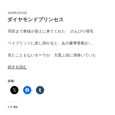
投
2020年2月10日
稿
ダイヤモンドプリンセス
日:
羽田まで奥様が迎えに来てくれた のんびり帰宅
ベイブリッジに差し掛かると、あの豪華客船が…
見たこともないオーラが 大黒ふ頭に渦巻いていた
“ダ
続きを読む
イ
ヤ
共有:
モ
ン
ド
プ
いいね:
リ