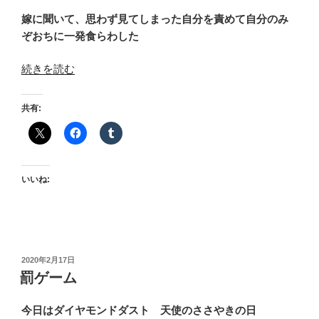
嫁に聞いて、思わず見てしまった自分を責めて自分のみ
ぞおちに一発食らわした
“JK
続きを読む
自
殺”
共有:
の
いいね:
投
2020年2月17日
稿
罰ゲーム
日:
今日はダイヤモンドダスト 天使のささやきの日