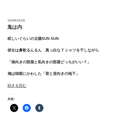
ン
セ
ス”
の
投
2020年2月4日
稿
鬼は内
日:
眩しいぐらいの太陽SUN SUN
彼女は鼻歌るんるん 真っ白な T シャツを干しながら
「南向きの部屋と私向きの部屋どっちがいい？」
俺は咄嗟にかわした「君と逆向きの地下」
“鬼
続きを読む
は
内”
共有:
の