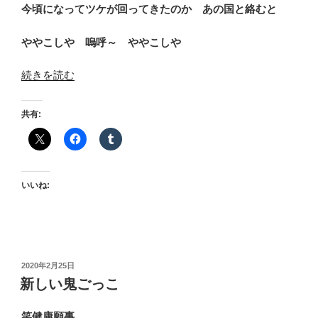
今頃になってツケが回ってきたのか あの国と絡むと
ややこしや 嗚呼～ ややこしや
“五
続きを読む
輪
延
共有:
期？”
の
いいね:
投
2020年2月25日
稿
新しい鬼ごっこ
日:
笑健康願事