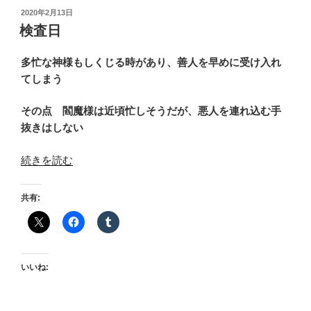
投
2020年2月13日
稿
検査日
日:
多忙な神様もしくじる時があり、善人を早めに受け入れ
てしまう
その点 閻魔様は近頃忙しそうだが、悪人を連れ込む手
抜きはしない
“検
続きを読む
査
日”
共有:
の
いいね: