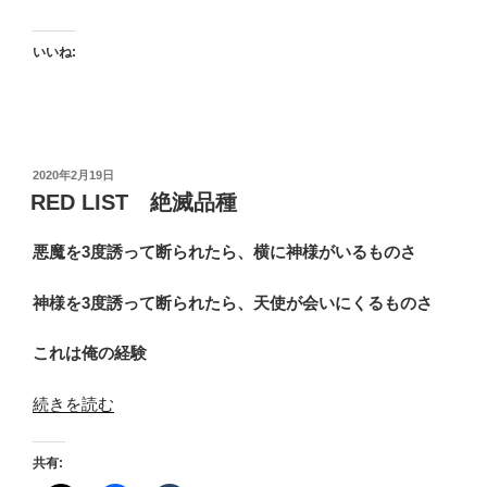
いいね:
投
2020年2月19日
稿
RED LIST 絶滅品種
日:
悪魔を3度誘って断られたら、横に神様がいるものさ
神様を3度誘って断られたら、天使が会いにくるものさ
これは俺の経験
“RED
続きを読む
LIST
絶
共有:
滅