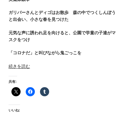
ガリバーさんとディゴはお散歩 森の中でつくしんぼう
と出会い、小さな春を見つけた
元気な声に誘われ足を向けると、公園で学童の子達がマ
スクをつけ
「コロナだ」と叫びながら鬼ごっこを
“新
続きを読む
し
い
共有:
鬼
ご
っ
こ”
いいね:
の