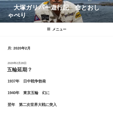
コ
大塚ガリバー遊行記 命とおし
ン
ゃべり
テ
ン
ツ
メニュー
へ
ス
キ
月:
2020年2月
ッ
プ
投
2020年2月28日
稿
五輪延期？
日:
1937年 日中戦争勃発
1940年 東京五輪 幻に
翌年 第二次世界大戦に突入