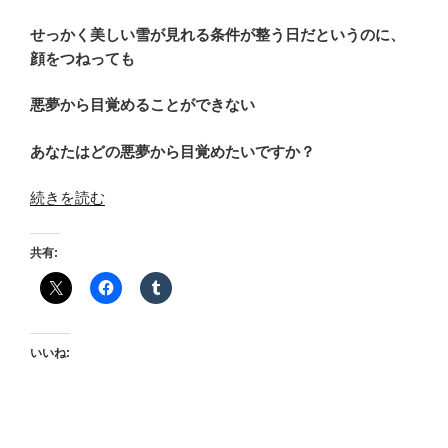
せっかく美しい雪が見れる条件が整う日だというのに、
顔をつねっても
悪夢から目覚めることができない
あなたはどの悪夢から目覚めたいですか？
“罰
続きを読む
ゲ
ー
共有:
ム”
の
いいね: