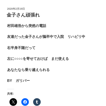
の
投
2020年2月19日
稿
金子さん頑張れ
日:
村田雄浩から突然の電話
友達だった金子さんが脳卒中で入院 リハビリ中
右半身不随だって
左に○○○○を寄せておけば まだ使える
あなたなら乗り越えられる
BY ガリバー
共有: