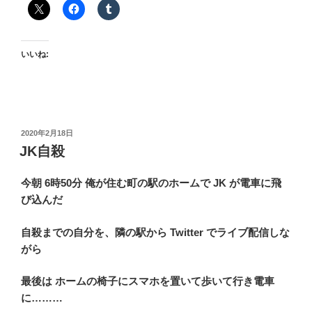
品
種”
の
いいね:
投
2020年2月18日
稿
JK自殺
日:
今朝 6時50分 俺が住む町の駅のホームで JK が電車に飛
び込んだ
自殺までの自分を、隣の駅から Twitter でライブ配信しな
がら
最後は ホームの椅子にスマホを置いて歩いて行き電車
に………