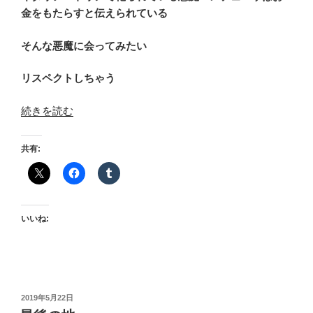
金をもたらすと伝えられている
そんな悪魔に会ってみたい
リスペクトしちゃう
“メ
続きを読む
デ
ュ
共有:
ー
サ”
の
いいね:
投
2019年5月22日
稿