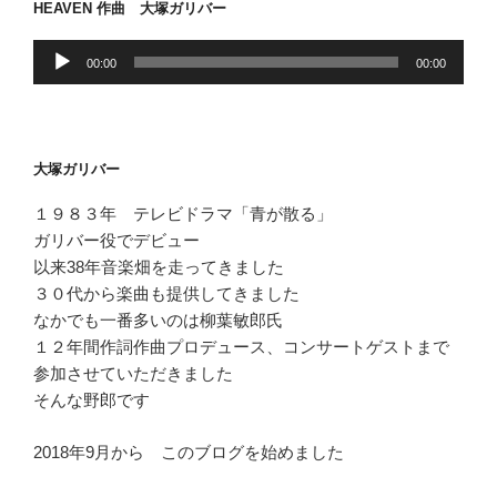
HEAVEN 作曲 大塚ガリバー
ジ
ー
音
ジ
00:00
00:00
声
送
プ
り
レ
ー
大塚ガリバー
ヤ
ー
１９８３年 テレビドラマ「青が散る」
ガリバー役でデビュー
以来38年音楽畑を走ってきました
３０代から楽曲も提供してきました
なかでも一番多いのは柳葉敏郎氏
１２年間作詞作曲プロデュース、コンサートゲストまで
参加させていただきました
そんな野郎です
2018年9月から このブログを始めました