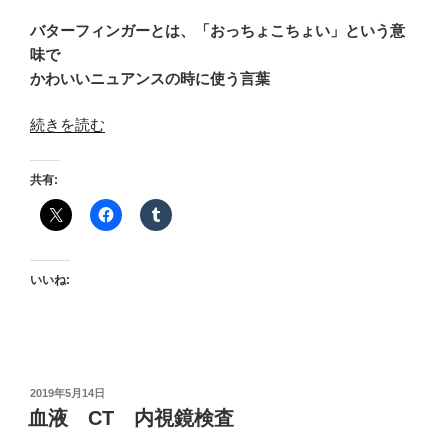
バターフィンガーとは、「おっちょこちょい」という意
味で
かわいいニュアンスの時に使う言葉
“BUTTER
続きを読む
FINGERS”
の
共有:
いいね:
投
2019年5月14日
稿
血液 CT 内視鏡検査
日: