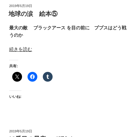
投
2019年5月19日
稿
地球の涙 絵本⑤
日:
最大の敵 ブラックアース を目の前に ププスはどう戦
うのか
“地
続きを読む
球
の
共有:
涙
絵
本
⑤”
いいね:
の
投
2019年5月19日
稿