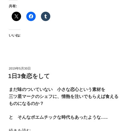
語”
共有:
の
いいね:
投
2019年5月30日
稿
1日3食恋をして
日:
まだ味のついていない 小さな恋心という素材を
三ツ星マークのシェフに、情熱を注いでもらえば食える
ものになるのか？
と そんなポエムチックな時代もあったような…..
“1
続きを読む