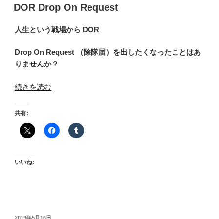
稿
DOR Drop On Request
日:
人生という戦場から DOR
Drop On Request （除隊届）を出したくなったことはあ
りませんか？
“DOR
続きを読む
Drop
On
共有:
Request”
の
いいね:
投
2019年5月16日