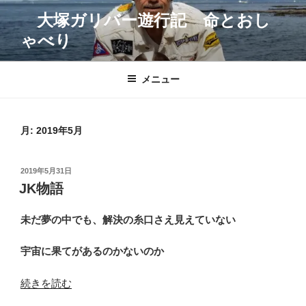
コ
大塚ガリバー遊行記 命とおし
ン
ゃべり
テ
ン
ツ
メニュー
へ
ス
キ
月:
2019年5月
ッ
プ
投
2019年5月31日
稿
JK物語
日:
未だ夢の中でも、解決の糸口さえ見えていない
宇宙に果てがあるのかないのか
“JK
続きを読む
物