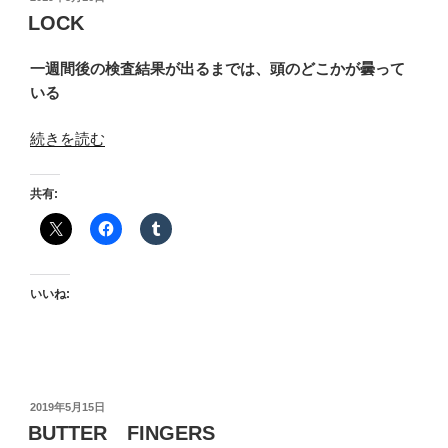
稿
LOCK
日:
一週間後の検査結果が出るまでは、頭のどこかが曇って
いる
“LOCK”
続きを読む
の
共有:
いいね:
投
2019年5月15日
稿
BUTTER FINGERS
日: