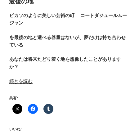
最後の地
日:
ピカソのように美しい芸術の町 コートダジュールムー
ジャン
を最後の地と選べる器量はないが、夢だけは持ち合わせ
ている
あなたは将来たどり着く地を想像したことがあります
か？
“最
続きを読む
後
の
共有:
地”
の
いいね: