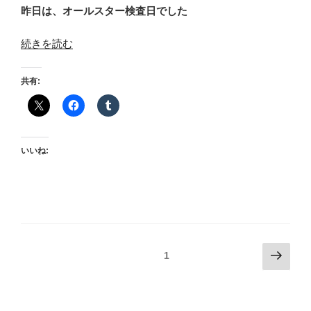
昨日は、オールスター検査日でした
“血
続きを読む
液
CT
共有:
内
視
鏡
検
いいね:
査”
の
投
次
固定ページ
1
の
稿
ペ
の
ー
ペ