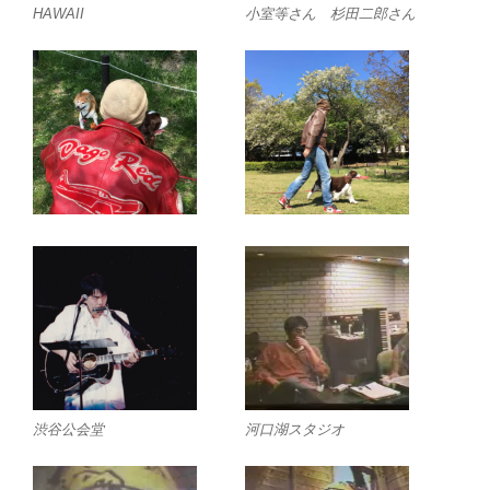
HAWAII
小室等さん 杉田二郎さん
渋谷公会堂
河口湖スタジオ