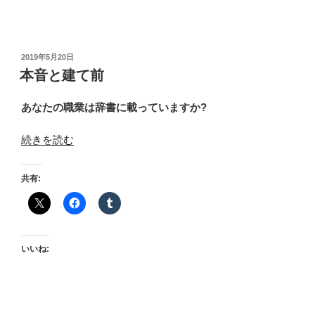
投
2019年5月20日
稿
本音と建て前
日:
あなたの職業は辞書に載っていますか?
“本
続きを読む
音
と
共有:
建
て
前”
の
いいね: