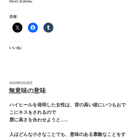
日
3
共有:
食
恋
を
し
いいね:
て”
の
投
2019年5月29日
稿
無意味の意味
日:
ハイヒールを発明した女性は、背の高い彼にいつもおで
こにキスをされるので
唇に高さを合わせようと…..
人はどんな小さなことでも、意味のある素敵なことをす