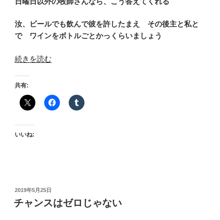
日曜日以外の牧師さんなら、こう答えてくれる
汝、ビールでも飲んで彼を許したまえ その後主と私と
で ワインをボトルごとかっくらいましょう
“罪
続きを読む
と
罰”
共有:
の
いいね:
投
2019年5月25日
稿
チャンスはゼロじゃない
日: