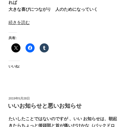
れば
大きな喜びにつながり 人のためになっていく
“無
続きを読む
意
味
共有:
の
意
味”
の
いいね:
投
2019年5月28日
稿
いいお知らせと悪いお知らせ
日:
たいしたことではないのですが 、いい お知らせは、朝起
きたらちょっと後頭部と首が痛いだけかな（バックドロ