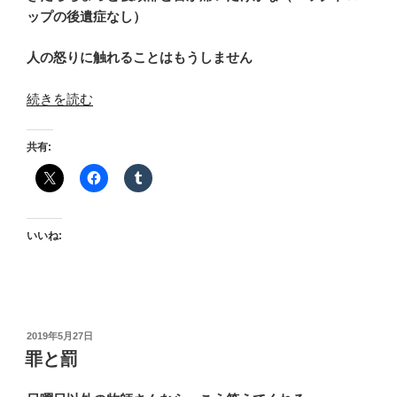
ップの後遺症なし）
人の怒りに触れることはもうしません
“い
続きを読む
い
お
共有:
知
ら
せ
と
いいね:
悪
い
お
知
ら
投
2019年5月27日
せ”
稿
罪と罰
日:
の