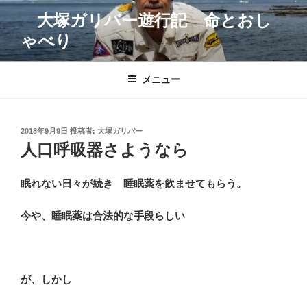
コ
大塚ガリバー遊行記 命とおし
ン
ゃべり
テ
ン
ツ
メニュー
へ
ス
キ
投
2018年9月9日
投稿者:
大塚ガリバー
ッ
稿
人口呼吸器さようなら
プ
日:
眠れない日々が続き 睡眠薬を飲ませてもらう。
今や、睡眠薬は合法的な手段らしい
が、しかし