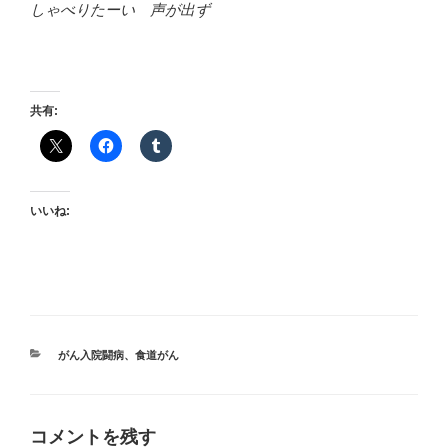
しゃべりたーい 声が出ず
共有:
いいね:
カ
がん入院闘病
、
食道がん
テ
ゴ
リ
ー
コメントを残す