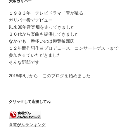
大塚ガリバー
ヤ
ー
１９８３年 テレビドラマ「青が散る」
ガリバー役でデビュー
以来38年音楽畑を走ってきました
３０代から楽曲も提供してきました
なかでも一番多いのは柳葉敏郎氏
１２年間作詞作曲プロデュース、コンサートゲストまで
参加させていただきました
そんな野郎です
2018年9月から このブログを始めました
クリックして応援してね
食道がんランキング