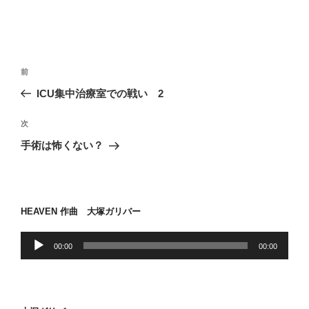
投
前
前
稿
の
ICU集中治療室での戦い 2
ナ
投
ビ
稿
次
次
ゲ
の
手術は怖くない？
投
ー
稿
シ
ョ
HEAVEN 作曲 大塚ガリバー
ン
音
00:00
00:00
声
プ
レ
ー