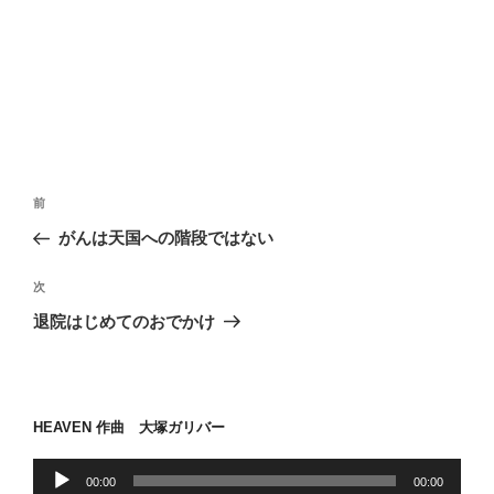
投
前
前
稿
の
がんは天国への階段ではない
ナ
投
ビ
稿
次
次
ゲ
の
退院はじめてのおでかけ
投
ー
稿
シ
ョ
HEAVEN 作曲 大塚ガリバー
ン
音
00:00
00:00