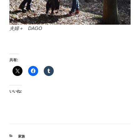
夫婦＋ DAGO
共有:
いいね:
カ
家族