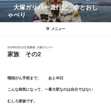
コ
大塚ガリバー遊行記 命とおし
ン
ゃべり
テ
ン
ツ
メニュー
へ
ス
キ
投
2018年9月13日
投稿者:
大塚ガリバー
ッ
稿
家族 その2
プ
日:
咽頭がん手術まで、 あと45日
こんな病気になって、一番大変なのは自分ではない
むしろ家族です。