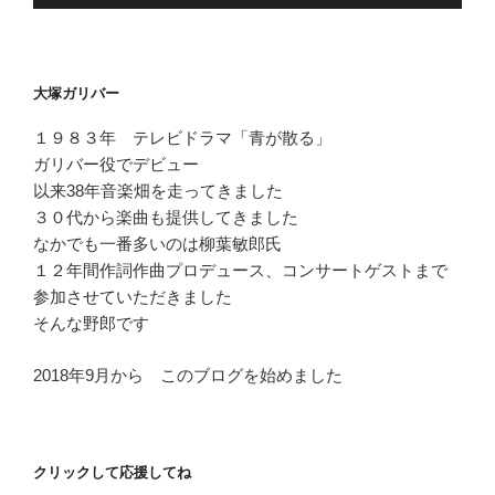
声
プ
レ
ー
大塚ガリバー
ヤ
ー
１９８３年 テレビドラマ「青が散る」
ガリバー役でデビュー
以来38年音楽畑を走ってきました
３０代から楽曲も提供してきました
なかでも一番多いのは柳葉敏郎氏
１２年間作詞作曲プロデュース、コンサートゲストまで
参加させていただきました
そんな野郎です
2018年9月から このブログを始めました
クリックして応援してね