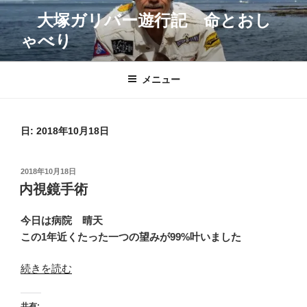
コ
大塚ガリバー遊行記 命とおし
ン
ゃべり
テ
ン
ツ
メニュー
へ
ス
キ
日:
2018年10月18日
ッ
プ
投
2018年10月18日
稿
内視鏡手術
日:
今日は病院 晴天
この1年近くたった一つの望みが99%叶いました
“内
続きを読む
視
鏡
共有: