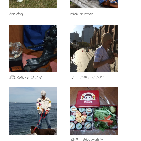
hot dog
trick or treat
思い深いトロフィー
ミーアキャットだ
俺作 娘への弁当