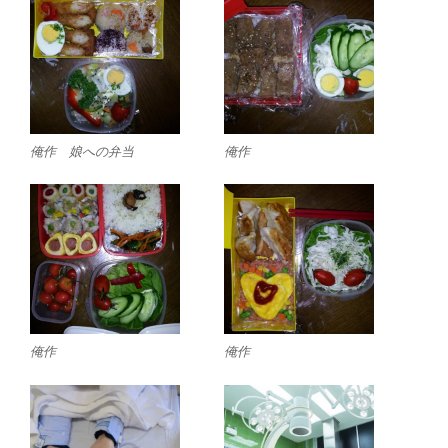
俺作 娘への弁当
俺作
俺作
俺作