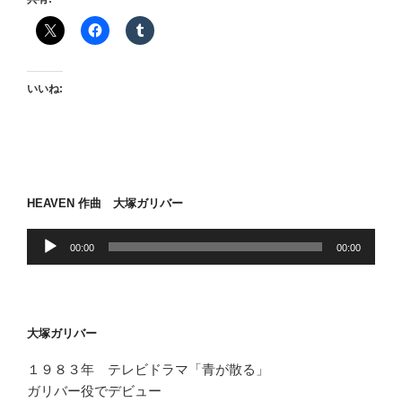
手
術”
の
いいね:
HEAVEN 作曲 大塚ガリバー
音
00:00
00:00
声
プ
レ
ー
大塚ガリバー
ヤ
ー
１９８３年 テレビドラマ「青が散る」
ガリバー役でデビュー