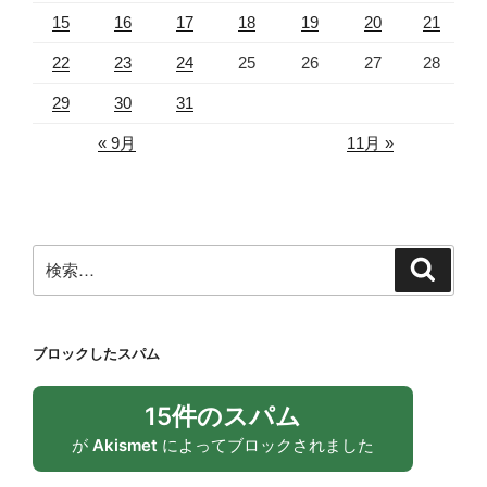
15
16
17
18
19
20
21
22
23
24
25
26
27
28
29
30
31
« 9月
11月 »
検
検
索
索:
ブロックしたスパム
15件のスパム
が
Akismet
によってブロックされました