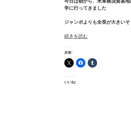
今日は朝から、米軍横須賀基地
学に行ってきました
ジャンボよりも全長が大きいそ
“第
続きを読む
2
潜
共有:
水
隊
群
こ
いいね:
く
り
ゅ
う”
の