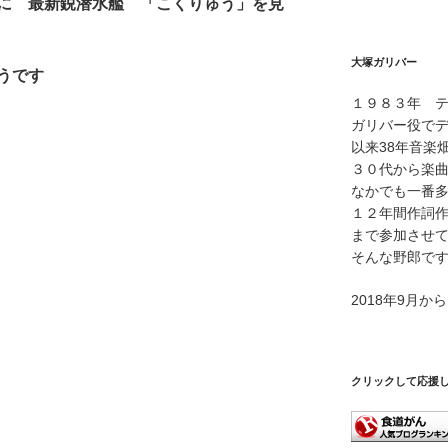
に 最新鋭潜水艦 「こくりゅう」を見
プ
レ
ー
大塚ガリバー
ヤ
うです
ー
１９８３年 
ガリバー役で
以来38年音楽
３０代から楽
なかでも一番
１２年間作詞
まで参加させ
そんな野郎で
2018年9月
クリックして応援