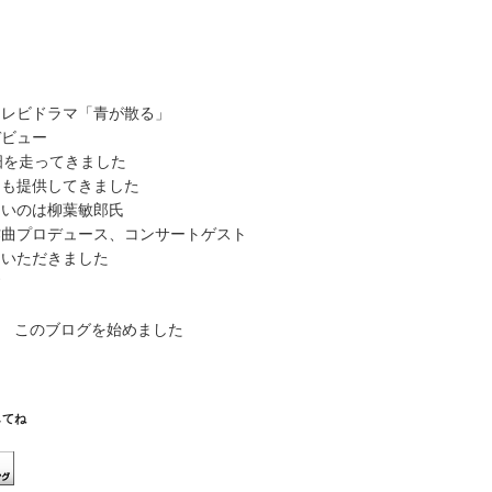
ュ
ー
ム
調
節
テレビドラマ「青が散る」
に
デビュー
は
畑を走ってきました
上
曲も提供してきました
下
多いのは柳葉敏郎氏
矢
作曲プロデュース、コンサートゲスト
印
ていただきました
キ
す
ー
を
から このブログを始めました
使
っ
て
く
してね
だ
さ
い。