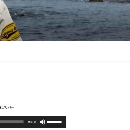
大塚ガリバー
ボ
00:00
リ