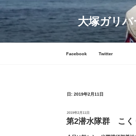
コ
ン
テ
大塚ガリバ
ン
ツ
へ
ス
Facebook
Twitter
キ
ッ
プ
日:
2019年2月11日
投
2019年2月11日
稿
第2潜水隊群 こく
日: