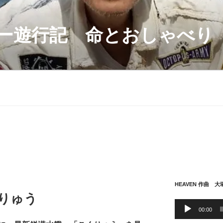
ー遊行記 命とおしゃべり
HEAVEN 作曲 
りゅう
音
00:00
声