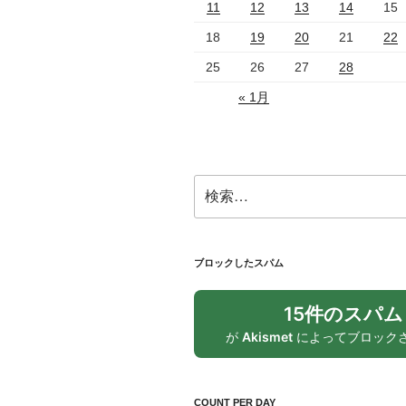
11
12
13
14
15
18
19
20
21
22
25
26
27
28
« 1月
検
索:
ブロックしたスパム
15件のスパム
が
Akismet
によってブロック
COUNT PER DAY