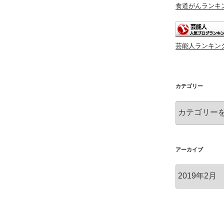
食道がんランキ
芸能人ランキン
カテゴリー
カ
テ
ゴ
リ
ー
アーカイブ
ア
ー
カ
イ
ブ