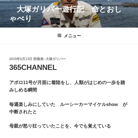
コ
大塚ガリバー遊行記 命とおし
ン
ゃべり
テ
ン
ツ
メニュー
へ
ス
キ
投
2019年5月13日
投稿者:
大塚ガリバー
ッ
稿
365CHANNEL
プ
日:
アポロ11号が月面に着陸をし、人類がはじめの一歩を踏
みしめる瞬間
毎週楽しみにしていた ルーシーカーマイケルshow が
中断されたと
母親が怒り狂っていたことを、今でも覚えている