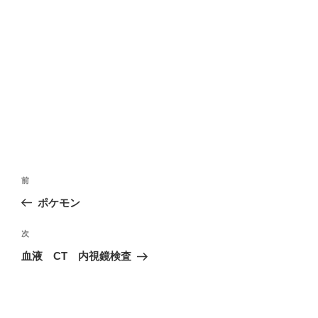
投
前
前
稿
の
ポケモン
ナ
投
ビ
稿
次
次
ゲ
の
血液 CT 内視鏡検査
投
ー
稿
シ
ョ