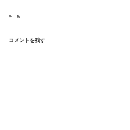
カ
歌
テ
ゴ
リ
ー
コメントを残す