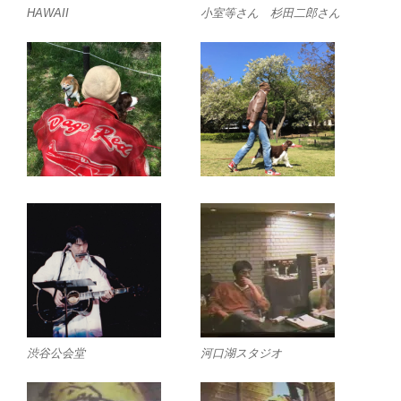
HAWAII
小室等さん 杉田二郎さん
渋谷公会堂
河口湖スタジオ