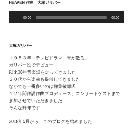
HEAVEN 作曲 大塚ガリバー
ン
音
00:00
00:00
声
プ
レ
ー
大塚ガリバー
ヤ
ー
１９８３年 テレビドラマ「青が散る」
ガリバー役でデビュー
以来38年音楽畑を走ってきました
３０代から楽曲も提供してきました
なかでも一番多いのは柳葉敏郎氏
１２年間作詞作曲プロデュース、コンサートゲストまで
参加させていただきました
そんな野郎です
2018年9月から このブログを始めました