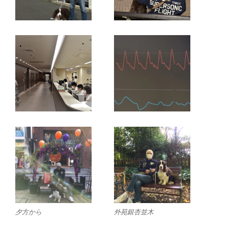
夕方から
外苑銀杏並木