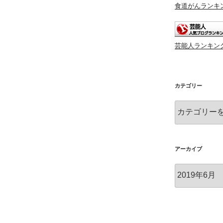
食道がんランキ
芸能人ランキン
カテゴリー
カ
テ
ゴ
リ
ー
アーカイブ
ア
ー
カ
イ
ブ