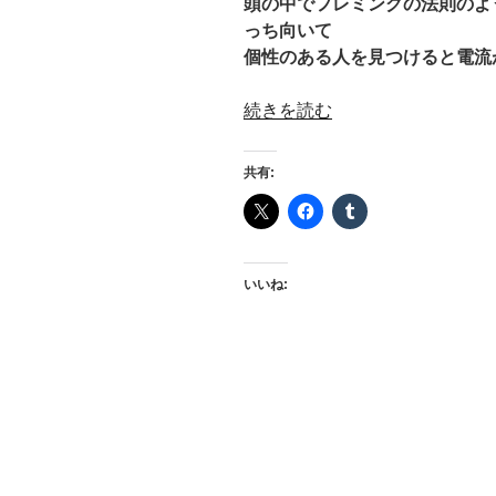
頭の中でフレミングの法則のよ
っち向いて
個性のある人を見つけると電流
“車
続きを読む
内
審
共有:
査
員”
の
いいね: