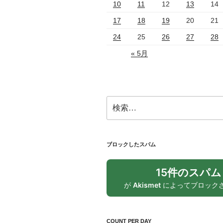
10
11
12
13
14
17
18
19
20
21
24
25
26
27
28
« 5月
検
索:
ブロックしたスパム
15件のスパム
が
Akismet
によってブロック
COUNT PER DAY