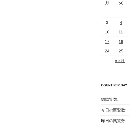
月
火
3
4
10
11
17
18
24
25
« 5月
COUNT PER DAY
総閲覧数:
今日の閲覧数:
昨日の閲覧数: