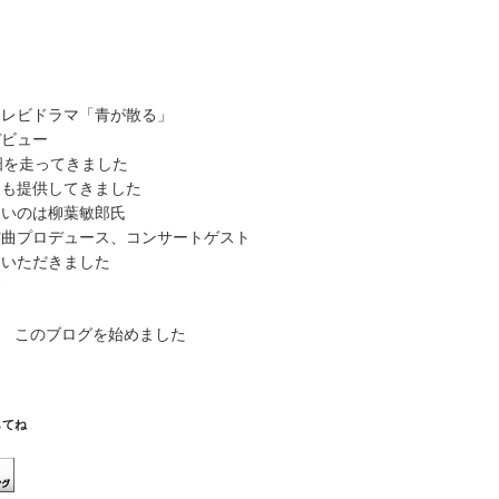
ュ
ー
ム
調
節
テレビドラマ「青が散る」
に
デビュー
は
畑を走ってきました
上
曲も提供してきました
下
多いのは柳葉敏郎氏
矢
作曲プロデュース、コンサートゲスト
印
ていただきました
キ
す
ー
を
から このブログを始めました
使
っ
て
く
してね
だ
さ
い。