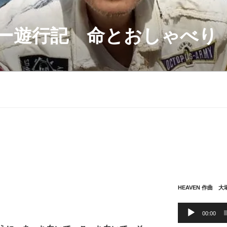
ー遊行記 命とおしゃべり
HEAVEN 作曲 
音
00:00
声