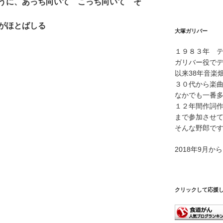
うに、あっち向いて こっち向いて そ
プ
レ
ー
がほとばしる
大塚ガリバー
ヤ
ー
１９８３年 
ガリバー役で
以来38年音楽
３０代から楽
なかでも一番
１２年間作詞
まで参加させ
そんな野郎で
2018年9月
クリックして応援