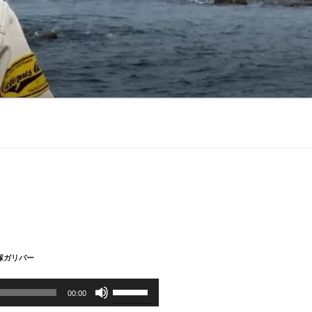
大塚ガリバー
ボ
00:00
リ