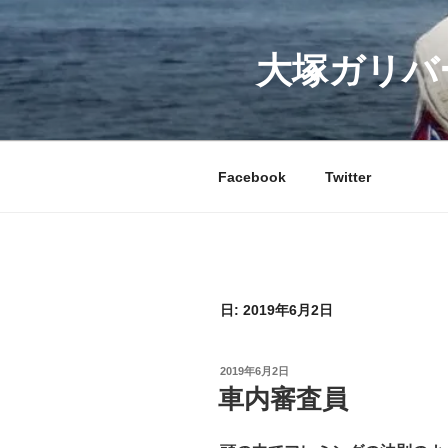
コ
ン
テ
大塚ガリバ
ン
ツ
へ
ス
Facebook
Twitter
キ
ッ
プ
日:
2019年6月2日
投
2019年6月2日
稿
車内審査員
日: