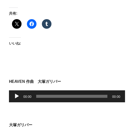
戦
記
共有:
念
日”
の
いいね:
HEAVEN 作曲 大塚ガリバー
音
00:00
00:00
声
プ
レ
ー
大塚ガリバー
ヤ