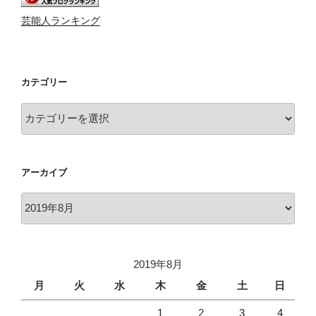
芸能人ランキング
カテゴリー
カ
テ
ゴ
リ
アーカイブ
ー
ア
ー
カ
イ
2019年8月
ブ
月
火
水
木
金
土
日
1
2
3
4