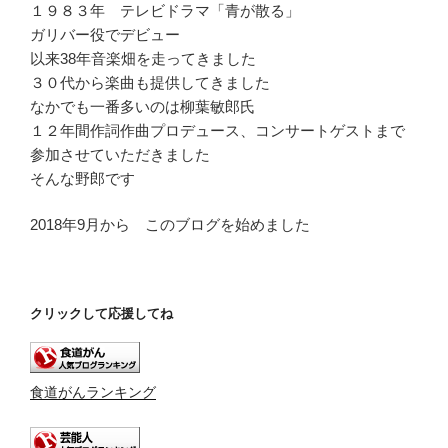
ー
１９８３年 テレビドラマ「青が散る」
ガリバー役でデビュー
以来38年音楽畑を走ってきました
３０代から楽曲も提供してきました
なかでも一番多いのは柳葉敏郎氏
１２年間作詞作曲プロデュース、コンサートゲストまで
参加させていただきました
そんな野郎です
2018年9月から このブログを始めました
クリックして応援してね
食道がんランキング