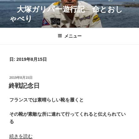
コ
大塚ガリバー遊行記 命とおし
ン
ゃべり
テ
ン
ツ
メニュー
へ
ス
キ
日:
2019年8月15日
ッ
プ
投
2019年8月15日
稿
終戦記念日
日:
フランスでは素晴らしい靴を履くと
その靴が素敵な所に連れて行ってくれると伝えられてい
る
“終
続きを読む