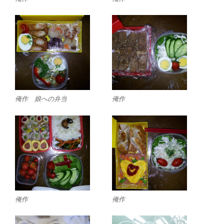
俺作 娘への弁当
俺作
俺作
俺作