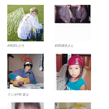
ANGELだろ
村田雄浩さん
ラジオFM 富士