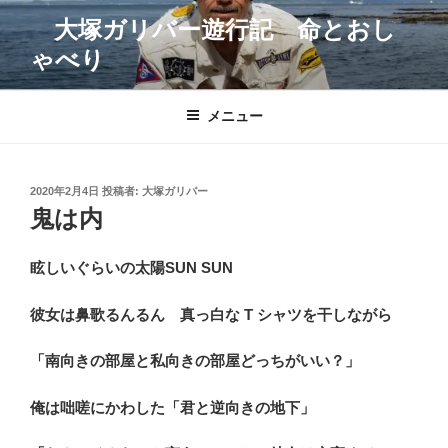
コ
大塚ガリバー遊行記 命とおし
ン
ゃべり
テ
ン
ツ
メニュー
へ
ス
キ
投
2020年2月4日
投稿者:
大塚ガリバー
ッ
稿
鬼は内
プ
日:
眩しいぐらいの太陽SUN SUN
彼女は鼻歌るんるん 真っ白な T シャツを干しながら
「南向きの部屋と私向きの部屋どっちがいい？」
俺は咄嗟にかわした「君と逆向きの地下」