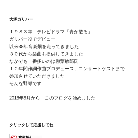
プ
レ
ー
大塚ガリバー
ヤ
ー
１９８３年 テレビドラマ「青が散る」
ガリバー役でデビュー
以来38年音楽畑を走ってきました
３０代から楽曲も提供してきました
なかでも一番多いのは柳葉敏郎氏
１２年間作詞作曲プロデュース、コンサートゲストまで
参加させていただきました
そんな野郎です
2018年9月から このブログを始めました
クリックして応援してね