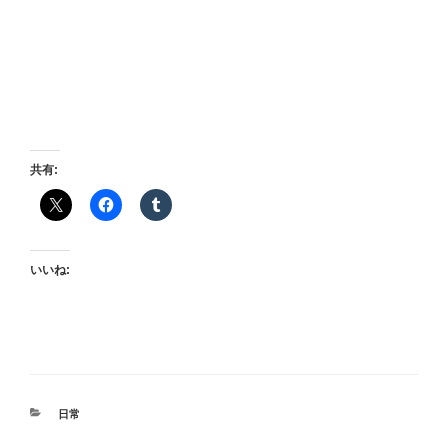
共有:
いいね:
カ
日常
テ