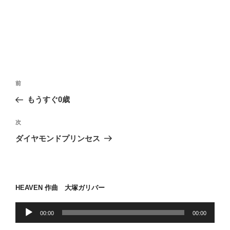
投
前
前
稿
の
もうすぐ0歳
ナ
投
ビ
稿
次
次
ゲ
の
ダイヤモンドプリンセス
投
ー
稿
シ
ョ
HEAVEN 作曲 大塚ガリバー
ン
音
00:00
00:00
声