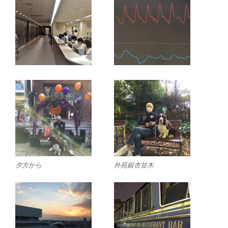
夕方から
外苑銀杏並木