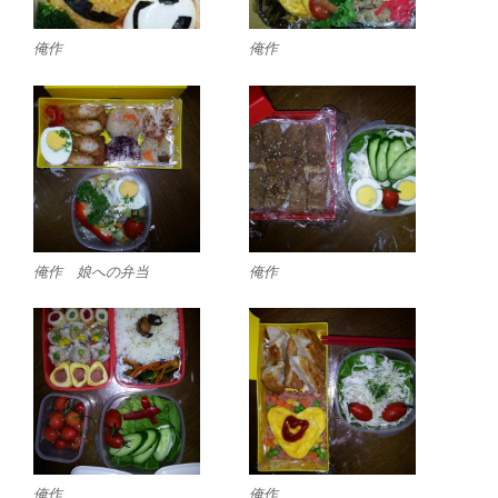
俺作
俺作
俺作 娘への弁当
俺作
俺作
俺作