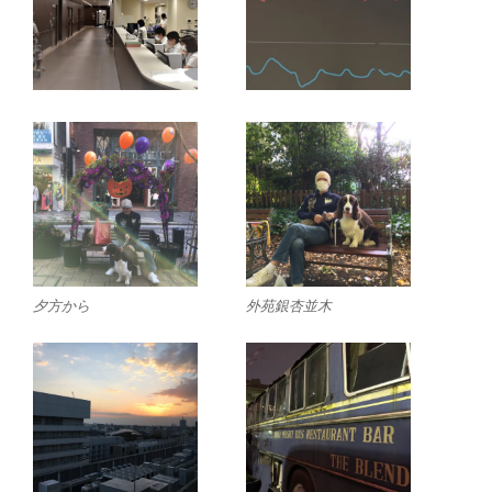
夕方から
外苑銀杏並木