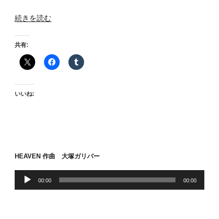
“羊
続きを読む
た
ち
共有:
の
沈
黙”
の
いいね:
HEAVEN 作曲 大塚ガリバー
音
00:00
00:00
声
プ
レ