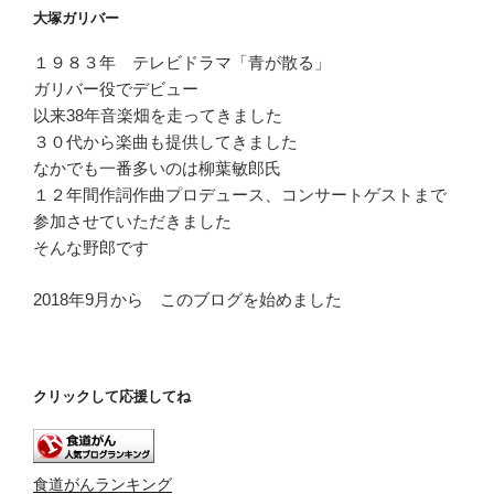
ー
大塚ガリバー
ヤ
ー
１９８３年 テレビドラマ「青が散る」
ガリバー役でデビュー
以来38年音楽畑を走ってきました
３０代から楽曲も提供してきました
なかでも一番多いのは柳葉敏郎氏
１２年間作詞作曲プロデュース、コンサートゲストまで
参加させていただきました
そんな野郎です
2018年9月から このブログを始めました
クリックして応援してね
食道がんランキング