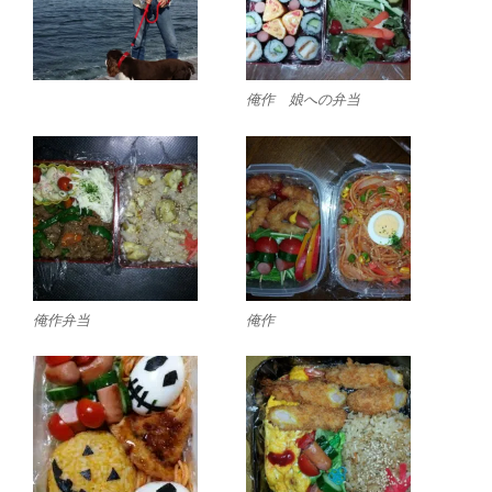
俺作 娘への弁当
俺作弁当
俺作