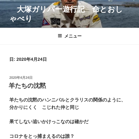
コ
大塚ガリバー遊行記 命とおし
ン
ゃべり
テ
ン
ツ
メニュー
へ
ス
キ
日:
2020年4月24日
ッ
プ
投
2020年4月24日
稿
羊たちの沈黙
日:
羊たちの沈黙のハンニバルとクラリスの関係のように、
分かりにくく こじれた仲と同じ
果てしない追いかけっこなのは確かだ
コロナをとっ捕まえるのは誰？