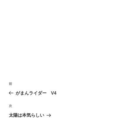
投
前
前
稿
の
がまんライダー V4
ナ
投
ビ
稿
次
次
ゲ
の
太陽は本気らしい
投
ー
稿
シ