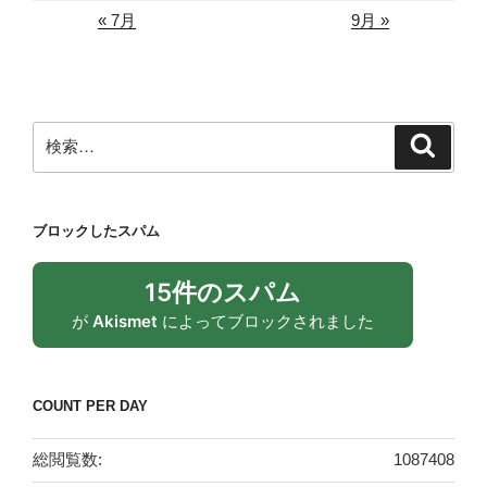
« 7月
9月 »
検
検
索
索:
ブロックしたスパム
15件のスパム
が
Akismet
によってブロックされました
COUNT PER DAY
総閲覧数:
1087408