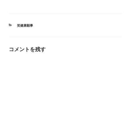
カ
笑健康願事
テ
ゴ
リ
ー
コメントを残す