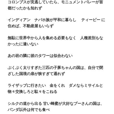
コロンブスが見逃していたら、モニュメントバレーが首
都だったかも知れず
インディアン ナパホ族が平和に暮らし ティーピー に
住めば、不動産屋もいらず
無駄に世界中から人を集める必要もなく 人種差別もな
かったに違いない
あの岩の隣に彼のタワーは似合わない
ぶくぶく太りすぎた三匹の子豚ちゃんの国は、自分で閉
ざした国境の扉が狭すぎて通れず
ライザップに行きたい 金をくれ ダメならミサイルと
物々交換しろと駄々をこねる
シルクの道から出る 甘い蜂蜜が大好なプーさんの国は、
パンダ以外は何でも食べ