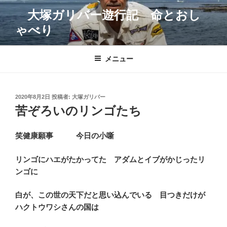
コ
大塚ガリバー遊行記 命とおし
ン
ゃべり
テ
ン
ツ
メニュー
へ
ス
キ
投
2020年8月2日
投稿者:
大塚ガリバー
ッ
稿
苦ぞろいのリンゴたち
プ
日:
笑健康願事 今日の小噺
リンゴにハエがたかってた アダムとイブがかじったリ
ンゴに
白が、この世の天下だと思い込んでいる 目つきだけが
ハクトウワシさんの国は