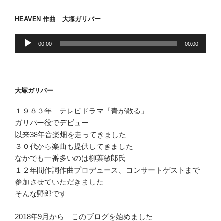
ョ
HEAVEN 作曲 大塚ガリバー
ン
音
00:00
00:00
声
プ
レ
ー
大塚ガリバー
ヤ
ー
１９８３年 テレビドラマ「青が散る」
ガリバー役でデビュー
以来38年音楽畑を走ってきました
３０代から楽曲も提供してきました
なかでも一番多いのは柳葉敏郎氏
１２年間作詞作曲プロデュース、コンサートゲストまで
参加させていただきました
そんな野郎です
2018年9月から このブログを始めました