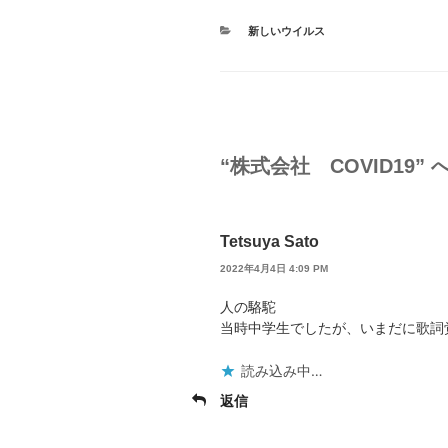
カ
新しいウイルス
テ
ゴ
リ
ー
“株式会社 COVID19”
Tetsuya Sato
2022年4月4日 4:09 PM
人の駱駝
当時中学生でしたが、いまだに歌詞
読み込み中…
返信