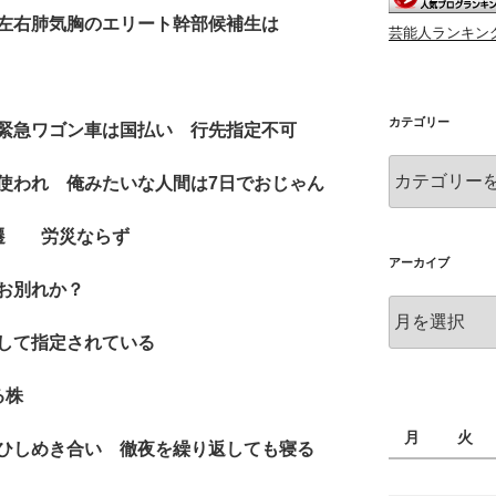
左右肺気胸のエリート幹部候補生は
芸能人ランキン
カテゴリー
緊急ワゴン車は国払い 行先指定不可
カ
使われ 俺みたいな人間は7日でおじゃん
テ
ゴ
左遷 労災ならず
リ
ー
アーカイブ
お別れか？
ア
ー
して指定されている
カ
イ
入る株
ブ
月
火
ひしめき合い 徹夜を繰り返しても寝る