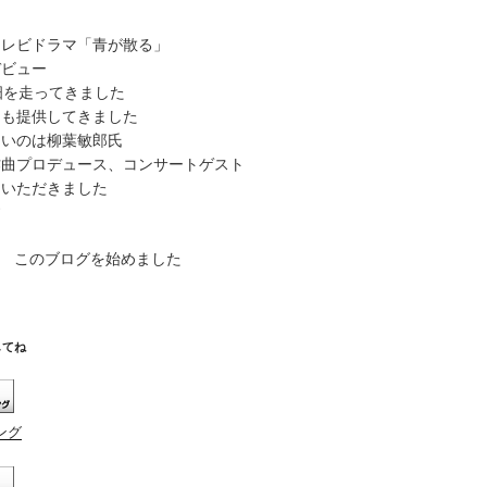
調
節
テレビドラマ「青が散る」
に
デビュー
は
畑を走ってきました
上
曲も提供してきました
下
多いのは柳葉敏郎氏
矢
作曲プロデュース、コンサートゲスト
印
ていただきました
キ
す
ー
を
から このブログを始めました
使
っ
て
く
してね
だ
さ
い。
ング