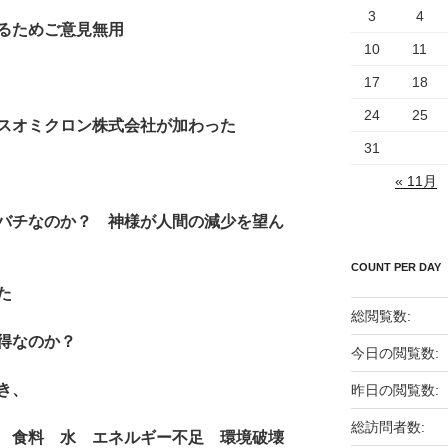
3
4
るためご意見無用
10
11
17
18
24
25
スオミクロン株式会社が加わった
31
« 11月
バチなのか？ 神様が人間の減少を望ん
COUNT PER DAY
た
総閲覧数:
得なのか？
今日の閲覧数:
き、
昨日の閲覧数:
総訪問者数:
 食料 水 エネルギー不足 環境破壊