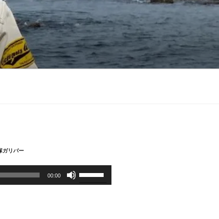
大塚ガリバー
ボ
00:00
リ
ュ
ー
ム