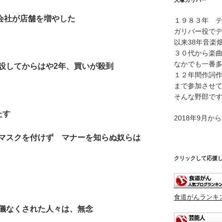
大塚ガリバー
ヤ
ー
会社が店舗を増やした
１９８３年 
ガリバー役で
以来38年音楽
る
３０代から楽
なかでも一番
設してからはや2年、買いが殺到
１２年間作詞
まで参加させ
そんな野郎で
たす
2018年9月
マスクを付けず マナーを知らぬ奴らは
クリックして応援
食道がんランキ
儀なくされた人々は、無念