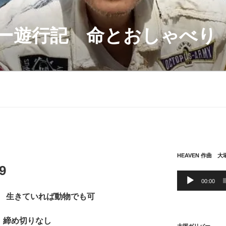
ー遊行記 命とおしゃべり
HEAVEN 作曲 
9
音
00:00
声
生きていれば動物でも可
プ
レ
ー
 締め切りなし