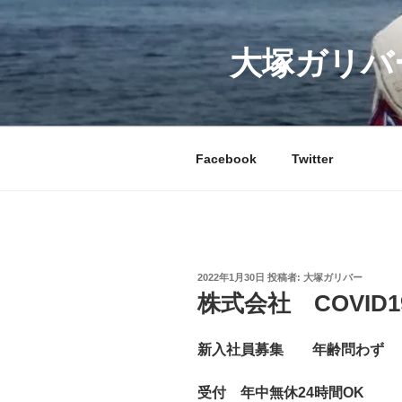
コ
ン
テ
大塚ガリバ
ン
ツ
へ
ス
Facebook
Twitter
キ
ッ
プ
投
2022年1月30日
投稿者:
大塚ガリバー
稿
株式会社 COVID1
日:
新入社員募集 年齢問わず 
受付 年中無休24時間OK