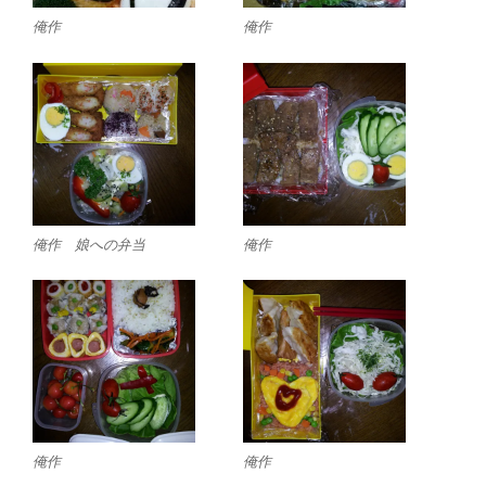
俺作
俺作
俺作 娘への弁当
俺作
俺作
俺作