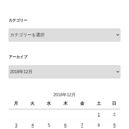
カテゴリー
カ
テ
ゴ
リ
アーカイブ
ー
ア
ー
カ
イ
2018年12月
ブ
月
火
水
木
金
土
日
1
2
3
4
5
6
7
8
9