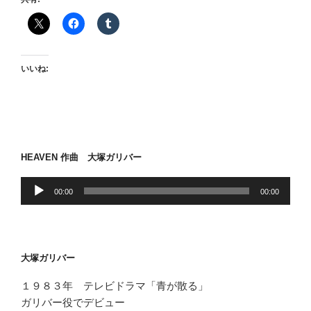
ケ
の
数
え
いいね:
歌”
の
HEAVEN 作曲 大塚ガリバー
音
00:00
00:00
声
プ
レ
ー
大塚ガリバー
ヤ
ー
１９８３年 テレビドラマ「青が散る」
ガリバー役でデビュー