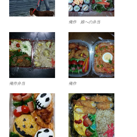
俺作 娘への弁当
俺作弁当
俺作