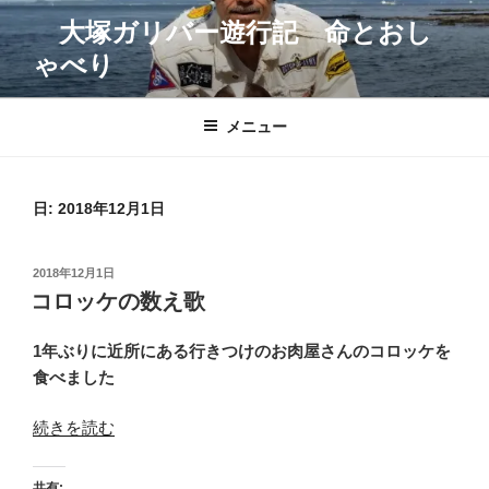
コ
大塚ガリバー遊行記 命とおし
ン
ゃべり
テ
ン
ツ
メニュー
へ
ス
キ
日:
2018年12月1日
ッ
プ
投
2018年12月1日
稿
コロッケの数え歌
日:
1年ぶりに近所にある行きつけのお肉屋さんのコロッケを
食べました
“コ
続きを読む
ロ
ッ
共有: