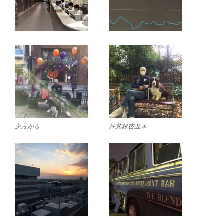
夕方から
外苑銀杏並木