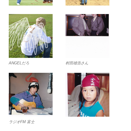
ANGELだろ
村田雄浩さん
ラジオFM 富士