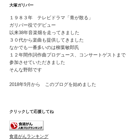
ー
大塚ガリバー
ヤ
ー
１９８３年 テレビドラマ「青が散る」
ガリバー役でデビュー
以来38年音楽畑を走ってきました
３０代から楽曲も提供してきました
なかでも一番多いのは柳葉敏郎氏
１２年間作詞作曲プロデュース、コンサートゲストまで
参加させていただきました
そんな野郎です
2018年9月から このブログを始めました
クリックして応援してね
食道がんランキング