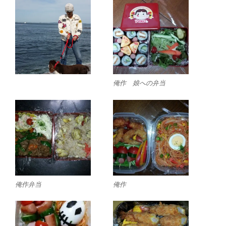
俺作 娘への弁当
俺作弁当
俺作