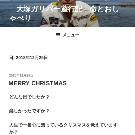
コ
大塚ガリバー遊行記 命とおし
ン
ゃべり
テ
ン
ツ
メニュー
へ
ス
キ
日:
2018年12月25日
ッ
プ
投
2018年12月25日
稿
MERRY CHRISTMAS
日:
どんな日でしたか？
楽しかったですか？
人生で一番心に残っているクリスマスを覚えています
か？