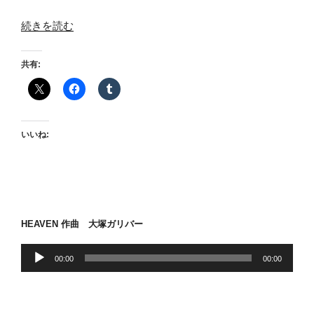
“MERRY
続きを読む
CHRISTMAS”
の
共有:
いいね:
HEAVEN 作曲 大塚ガリバー
音
00:00
00:00
声
プ
レ