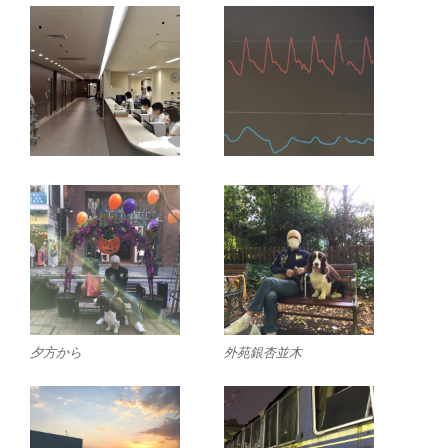
夕方から
外苑銀杏並木