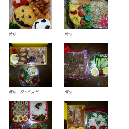
俺作
俺作
俺作 娘への弁当
俺作