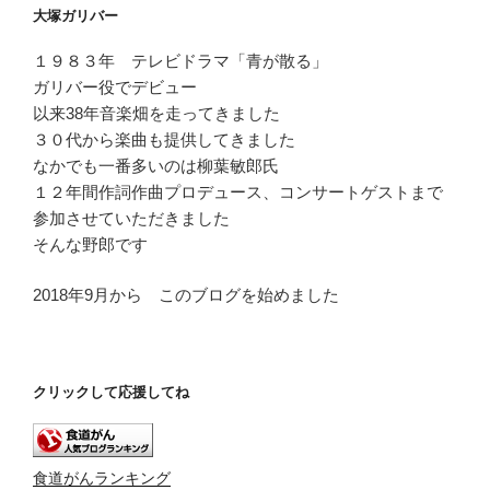
ー
大塚ガリバー
ヤ
ー
１９８３年 テレビドラマ「青が散る」
ガリバー役でデビュー
以来38年音楽畑を走ってきました
３０代から楽曲も提供してきました
なかでも一番多いのは柳葉敏郎氏
１２年間作詞作曲プロデュース、コンサートゲストまで
参加させていただきました
そんな野郎です
2018年9月から このブログを始めました
クリックして応援してね
食道がんランキング