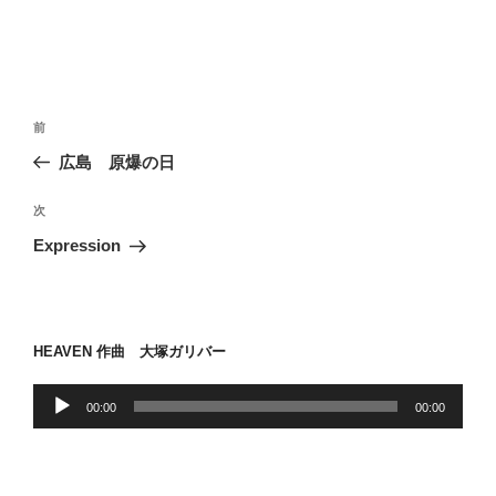
投
前
前
稿
の
広島 原爆の日
ナ
投
ビ
稿
次
次
ゲ
の
Expression
投
ー
稿
シ
ョ
HEAVEN 作曲 大塚ガリバー
ン
音
00:00
00:00
声
プ
レ