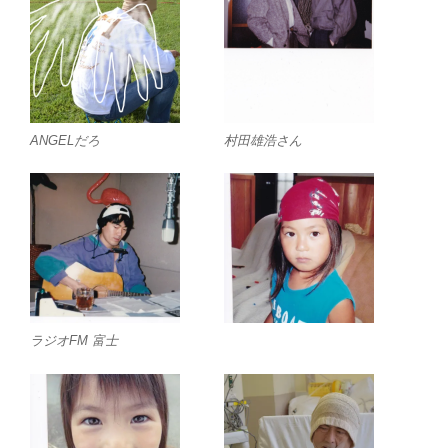
ANGELだろ
村田雄浩さん
ラジオFM 富士