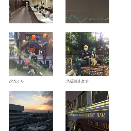
夕方から
外苑銀杏並木