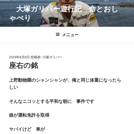
コ
大塚ガリバー遊行記 命とおし
ン
ゃべり
テ
ン
ツ
メニュー
へ
ス
キ
投
2019年8月8日
投稿者:
大塚ガリバー
ッ
稿
座右の銘
プ
日:
上野動物園のシャンシャンが、俺と同じ体重になったら
しい
そんなニコッとする平和な朝に 事件です
娘が運転免許を取得
ヤバイけど 車が