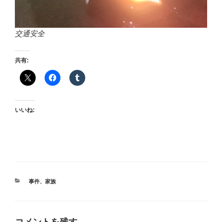
交通安全
共有:
いいね:
カ
事件
、
家族
テ
ゴ
リ
ー