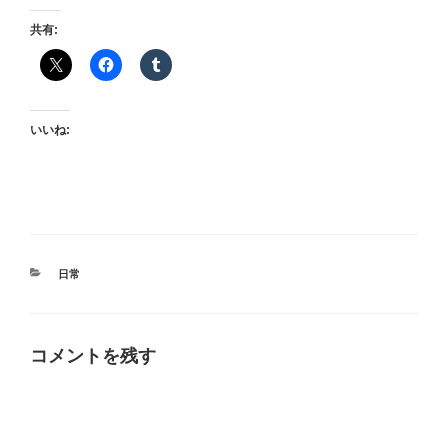
共有:
いいね:
カ
日常
テ
ゴ
リ
ー
コメントを残す