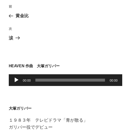
投
前
前
稿
の
黄金比
ナ
投
ビ
稿
次
次
ゲ
の
涙
投
ー
稿
シ
ョ
HEAVEN 作曲 大塚ガリバー
ン
音
00:00
00:00
声
プ
レ
ー
大塚ガリバー
ヤ
ー
１９８３年 テレビドラマ「青が散る」
ガリバー役でデビュー