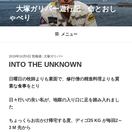
コ
大塚ガリバー遊行記 命とおし
ン
ゃべり
テ
ン
ツ
メニュー
へ
ス
キ
投
2019年10月5日
投稿者:
大塚ガリバー
ッ
稿
INTO THE UNKNOWN
プ
日:
日曜日の牧師よりも素面で、修行僧の精進料理よりも質
素な食事をとり
日々行いの良い私が、地獄の入り口に足を踏み入れまし
た
ちょっくらお出かけ帰宅する度、ディゴ25 KG が毎回2～
3 M 先から