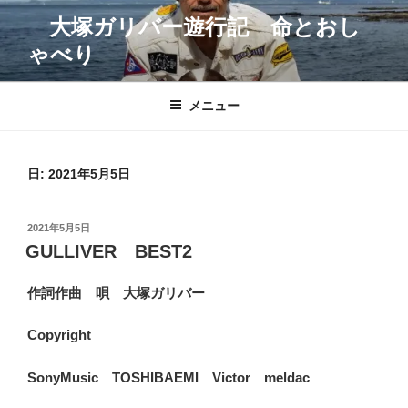
コ
大塚ガリバー遊行記 命とおし
ン
ゃべり
テ
ン
ツ
メニュー
へ
ス
キ
日:
2021年5月5日
ッ
プ
投
2021年5月5日
稿
GULLIVER BEST2
日:
作詞作曲 唄 大塚ガリバー
Copyright
SonyMusic TOSHIBAEMI Victor meldac