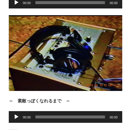
00:00
00:00
声
プ
レ
ー
ヤ
ー
～ 素敵っぽくなれるまで ～
音
00:00
00:00
声
プ