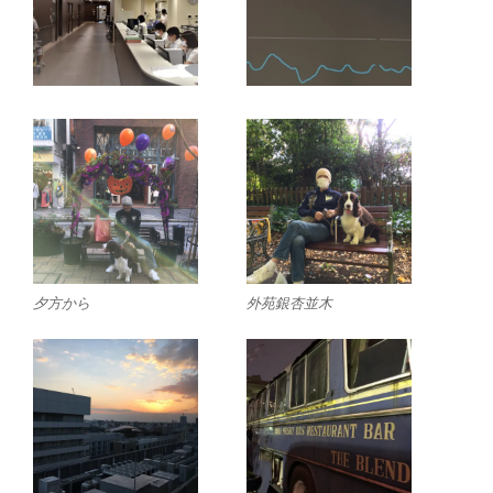
夕方から
外苑銀杏並木