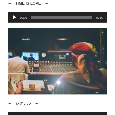
～ TIME IS LOVE ～
音
00:00
00:00
声
プ
レ
ー
ヤ
ー
～ シグナル ～
音