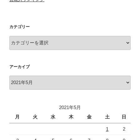
カテゴリー
カ
テ
ゴ
リ
アーカイブ
ー
ア
ー
カ
イ
2021年5月
ブ
月
火
水
木
金
土
日
1
2