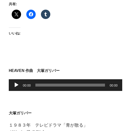
レ
共有:
ー
ヤ
ー
いいね:
HEAVEN 作曲 大塚ガリバー
音
00:00
00:00
声
プ
レ
ー
大塚ガリバー
ヤ
ー
１９８３年 テレビドラマ「青が散る」