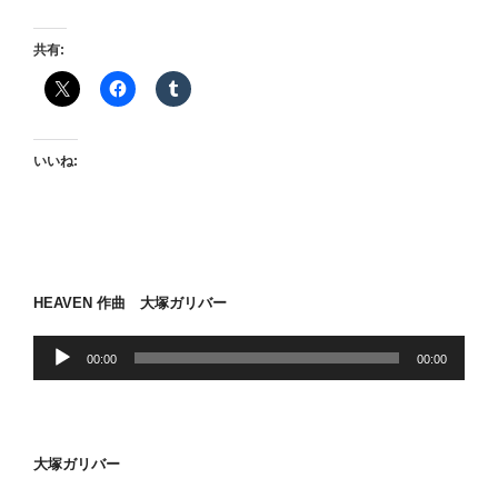
使
予
共有:
報”
の
いいね:
HEAVEN 作曲 大塚ガリバー
音
00:00
00:00
声
プ
レ
ー
大塚ガリバー
ヤ