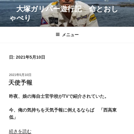
コ
大塚ガリバー遊行記 命とおし
ン
ゃべり
テ
ン
ツ
メニュー
へ
ス
キ
日:
2021年5月10日
ッ
プ
投
2021年5月10日
稿
天使予報
日:
昨夜、娘の海自士官学校がTVで紹介されていた。
今、俺の気持ちを天気予報に例えるならば 「西高東
低」
“天
続きを読む