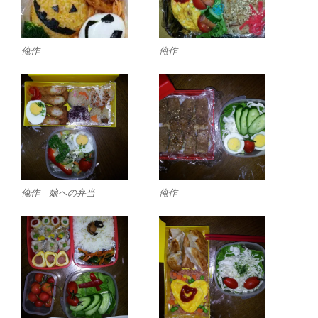
俺作
俺作
俺作 娘への弁当
俺作