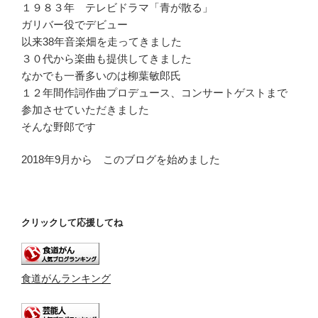
ー
１９８３年 テレビドラマ「青が散る」
ガリバー役でデビュー
以来38年音楽畑を走ってきました
３０代から楽曲も提供してきました
なかでも一番多いのは柳葉敏郎氏
１２年間作詞作曲プロデュース、コンサートゲストまで
参加させていただきました
そんな野郎です
2018年9月から このブログを始めました
クリックして応援してね
食道がんランキング