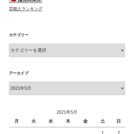
芸能人ランキング
カテゴリー
カ
テ
ゴ
リ
アーカイブ
ー
ア
ー
カ
イ
2021年5月
ブ
月
火
水
木
金
土
日
1
2