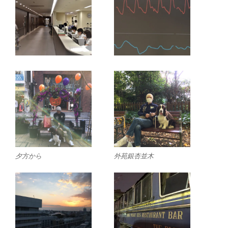
夕方から
外苑銀杏並木