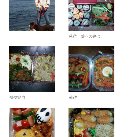
俺作 娘への弁当
俺作弁当
俺作