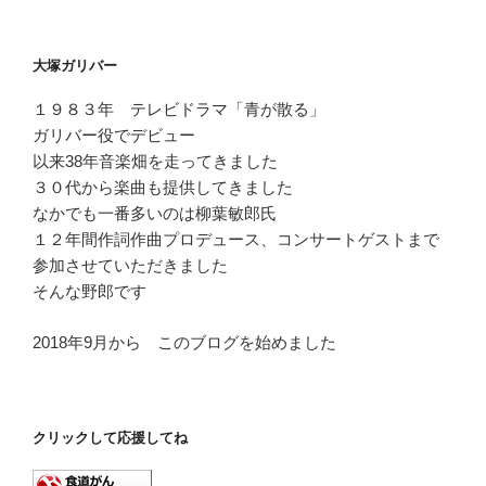
プ
レ
ー
大塚ガリバー
ヤ
ー
１９８３年 テレビドラマ「青が散る」
ガリバー役でデビュー
以来38年音楽畑を走ってきました
３０代から楽曲も提供してきました
なかでも一番多いのは柳葉敏郎氏
１２年間作詞作曲プロデュース、コンサートゲストまで
参加させていただきました
そんな野郎です
2018年9月から このブログを始めました
クリックして応援してね