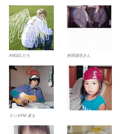
ANGELだろ
村田雄浩さん
ラジオFM 富士