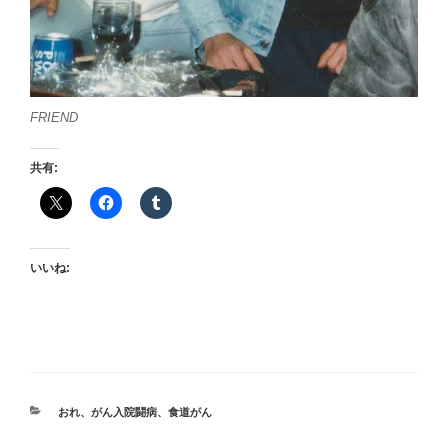
FRIEND
共有:
いいね:
カ
おれ
、
がん入院闘病
、
食道がん
テ
ゴ