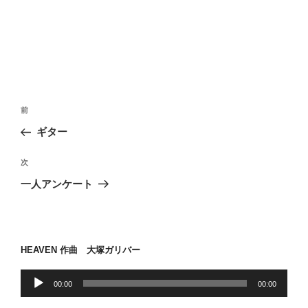
投
前
前
稿
の
ギター
ナ
投
ビ
稿
次
次
ゲ
の
一人アンケート
投
ー
稿
シ
ョ
HEAVEN 作曲 大塚ガリバー
ン
音
00:00
00:00
声