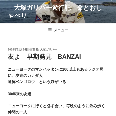
コ
大塚ガリバー遊行記 命とおし
ン
ゃべり
テ
ン
ツ
メニュー
へ
ス
キ
投
2018年11月24日
投稿者:
大塚ガリバー
ッ
稿
友よ 早期発見 BANZAI
プ
日:
ニューヨークのマンハッタンに100以上もあるラジオ局
に、友達のカナダ人
通称ベンゴロウ という奴がいる
30年来の友達
ニューヨークに行くと必ず会い、毎晩のように飲み歩く
仲間の一人