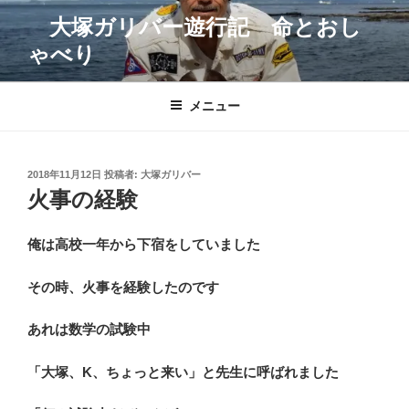
コ
大塚ガリバー遊行記 命とおし
ン
ゃべり
テ
ン
ツ
メニュー
へ
ス
キ
投
2018年11月12日
投稿者:
大塚ガリバー
ッ
稿
火事の経験
プ
日:
俺は高校一年から下宿をしていました
その時、火事を経験したのです
あれは数学の試験中
「大塚、K、ちょっと来い」と先生に呼ばれました