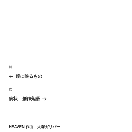
投
前
前
稿
の
鏡に映るもの
ナ
投
ビ
稿
次
次
ゲ
の
病状 創作落語
投
ー
稿
シ
ョ
HEAVEN 作曲 大塚ガリバー
ン