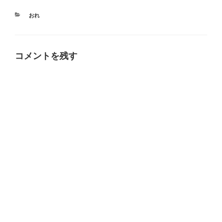
カ
おれ
テ
ゴ
リ
ー
コメントを残す