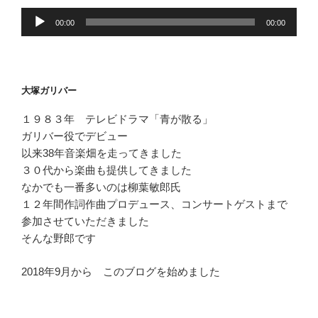
音
00:00
00:00
声
プ
レ
ー
大塚ガリバー
ヤ
ー
１９８３年 テレビドラマ「青が散る」
ガリバー役でデビュー
以来38年音楽畑を走ってきました
３０代から楽曲も提供してきました
なかでも一番多いのは柳葉敏郎氏
１２年間作詞作曲プロデュース、コンサートゲストまで
参加させていただきました
そんな野郎です
2018年9月から このブログを始めました