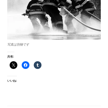
写真は別物です
共有:
いいね: