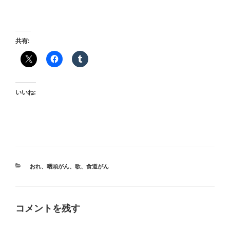
共有:
いいね:
カ
おれ
、
咽頭がん
、
歌
、
食道がん
テ
ゴ
リ
ー
コメントを残す