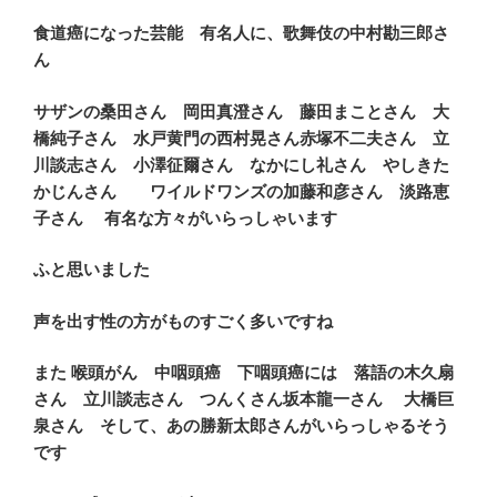
食道癌になった芸能 有名人に、歌舞伎の中村勘三郎さ
ん
サザンの桑田さん 岡田真澄さん 藤田まことさん 大
橋純子さん 水戸黄門の西村晃さん赤塚不二夫さん 立
川談志さん 小澤征爾さん なかにし礼さん やしきた
かじんさん ワイルドワンズの加藤和彦さん 淡路恵
子さん 有名な方々がいらっしゃいます
ふと思いました
声を出す性の方がものすごく多いですね
また 喉頭がん 中咽頭癌 下咽頭癌には 落語の木久扇
さん 立川談志さん つんくさん坂本龍一さん 大橋巨
泉さん そして、あの勝新太郎さんがいらっしゃるそう
です