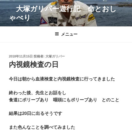
コ
大塚ガリバー遊行記 命とおし
ン
ゃべり
テ
ン
ツ
メニュー
へ
ス
キ
投
2018年11月15日
投稿者:
大塚ガリバー
ッ
稿
内視鏡検査の日
プ
日:
今日は朝から血液検査と内視鏡検査に行ってきました
終わった後、先生とお話をし
食道にポリープあり 咽頭にもポリープあり とのこと
結果は20日に出るそうです
また色んなことを調べてみました