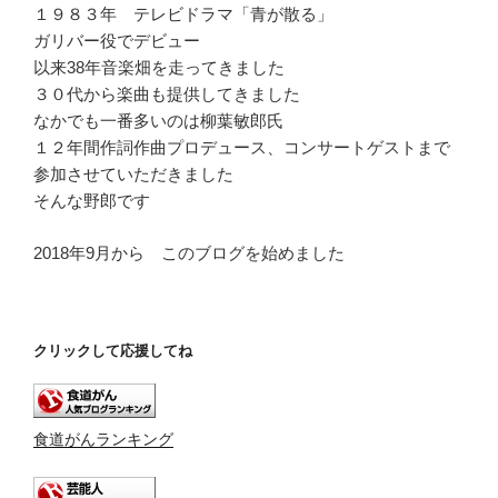
ー
１９８３年 テレビドラマ「青が散る」
ガリバー役でデビュー
以来38年音楽畑を走ってきました
３０代から楽曲も提供してきました
なかでも一番多いのは柳葉敏郎氏
１２年間作詞作曲プロデュース、コンサートゲストまで
参加させていただきました
そんな野郎です
2018年9月から このブログを始めました
クリックして応援してね
食道がんランキング