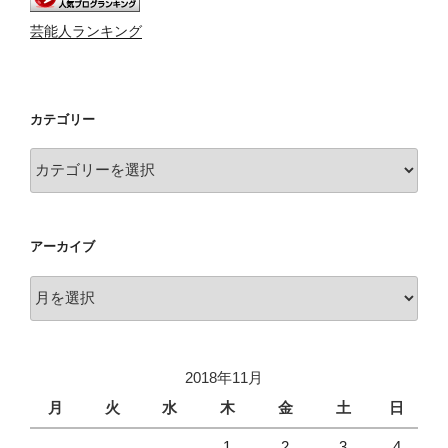
芸能人ランキング
カテゴリー
カ
テ
ゴ
リ
アーカイブ
ー
ア
ー
カ
イ
2018年11月
ブ
月
火
水
木
金
土
日
1
2
3
4