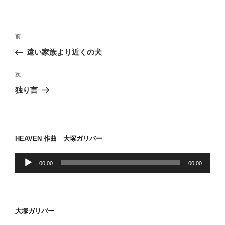
投
前
前
稿
の
遠い家族より近くの犬
ナ
投
ビ
稿
次
次
ゲ
の
独り言
投
ー
稿
シ
ョ
HEAVEN 作曲 大塚ガリバー
ン
音
00:00
00:00
声
プ
レ
ー
大塚ガリバー
ヤ